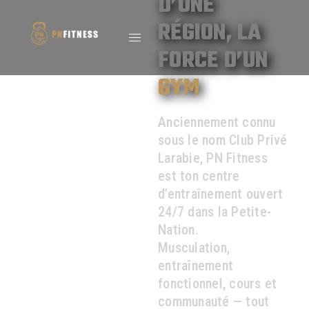
D’UNE
RÉGION, LA
FORCE D’UN
GYM
Anciennement connu
sous le nom Club Privé
Larabie, PN Fitness
est ton centre
d’entraînement ouvert
24/7 dans la Petite-
Nation.
Musculation,
entraînement
fonctionnel, cours et
communauté — tout