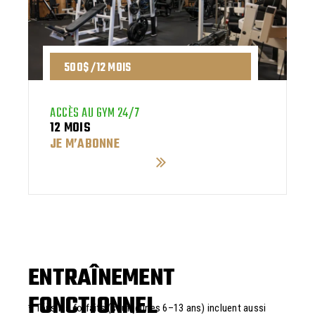
500$ /12 MOIS
ACCÈS AU GYM 24/7
12 MOIS
JE M’ABONNE
ENTRAÎNEMENT
FONCTIONNEL
* Tous les forfaits (sauf jeunes 6–13 ans) incluent aussi