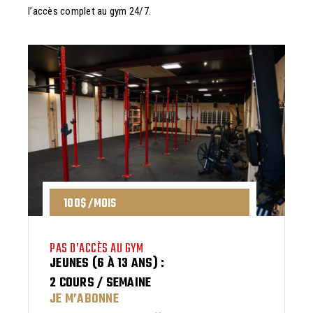
l’accès complet au gym 24/7.
100$ /MOIS
PAS D’ACCÈS AU GYM
JEUNES (6 À 13 ANS) :
2 COURS / SEMAINE
JE M’ABONNE