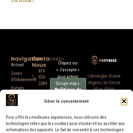
Lire la suite »
Navigation
Contactez-
Cliquez sur
Nous
Accueil
« J’accepte »
819
Zones
L’énergie d’une
pour activer
923-
d’Entraînement
région, la force
Google maps
2284
Forfaits
d’un GYM.
Politique de
info@pnfitness.ca
cookies
Gallerie
Gérer le consentement
Lexique
J’ACCEPTE
Blogue
Pour offrir les meilleures expériences, nous utilisons des
À propos
technologies telles que les cookies pour stocker et/ou accéder aux
informations des appareils. Le fait de consentir à ces technologies
Contact