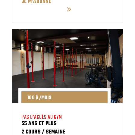
JE M’ABONNE
100 $ /MOIS
PAS D’ACCÈS AU GYM
55 ANS ET PLUS
2 COURS / SEMAINE​