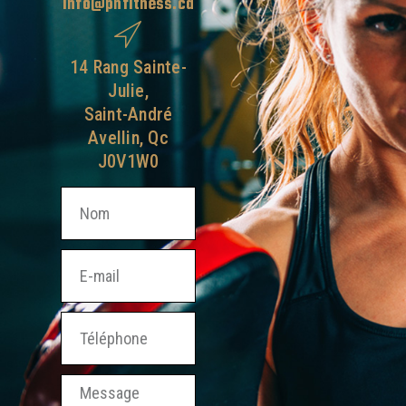
info@pnfitness.ca
14 Rang Sainte-
Julie,
Saint-André
Avellin, Qc
J0V1W0